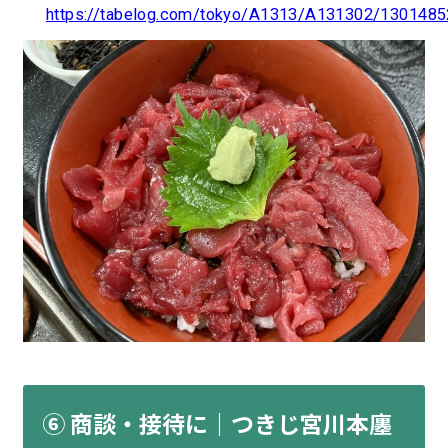
https://tabelog.com/tokyo/A1313/A131302/1301485
⑥ 商談・接待に｜つきじ宮川本廛