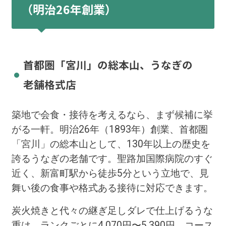
（明治26年創業）
首都圏「宮川」の総本山、うなぎの
老舗格式店
築地で会食・接待を考えるなら、まず候補に挙
がる一軒。明治26年（1893年）創業、首都圏
「宮川」の総本山として、130年以上の歴史を
誇るうなぎの老舗です。聖路加国際病院のすぐ
近く、新富町駅から徒歩5分という立地で、見
舞い後の食事や格式ある接待に対応できます。
炭火焼きと代々の継ぎ足しダレで仕上げるうな
重は、ランクごとに4,070円〜5,390円。コース