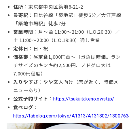
住所
：東京都中央区築地6-21-2
最寄駅
：日比谷線「築地駅」徒歩6分／大江戸線
「築地市場駅」徒歩7分
営業時間
：月〜金 11:00〜21:00（L.O.20:30）／
土 11:00〜20:00（L.O.19:30）通し営業
定休日
：日・祝
価格帯
：昼定食1,000円台〜（煮魚は時価。ラン
チサイズのキンキ約2,500円、ノドグロ大は
7,000円程度）
入りやすさ
：やや玄人向け（席が近く、時価メ
ニューあり）
公式予約サイト
：
https://tsukijitakeno.owst.jp/
食べログ
：
https://tabelog.com/tokyo/A1313/A131302/1300763