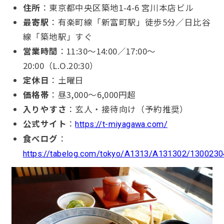
住所
：東京都中央区築地1-4-6 宮川本店ビル
最寄駅
：有楽町線「新富町駅」徒歩5分／日比谷
線「築地駅」すぐ
営業時間
：11:30〜14:00／17:00〜
20:00（L.O.20:30）
定休日
：土曜日
価格帯
：昼3,000〜6,000円超
入りやすさ
：玄人・接待向け（予約推奨）
公式サイト
：
https://t-miyagawa.com/
食べログ
：
https://tabelog.com/tokyo/A1313/A131302/1300230