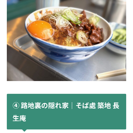
④ 路地裏の隠れ家｜そば處 築地 長
生庵