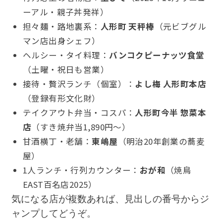
ーアル・親子丼発祥）
担々麺・路地裏系：
人形町 天秤棒
（元ビブグル
マン店出身シェフ）
ヘルシー・タイ料理：
バンコクピーナッツ食堂
（土曜・祝日も営業）
接待・贅沢ランチ（個室）：
よし梅 人形町本店
（登録有形文化財）
テイクアウト弁当・コスパ：
人形町今半 惣菜本
店
（すき焼弁当1,890円〜）
甘酒横丁・老舗：
東嶋屋
（明治20年創業の蕎麦
屋）
1人ランチ・行列カウンター：
おが和
（焼鳥
EAST百名店2025）
気になる店が複数あれば、見出しの番号からジ
ャンプしてどうぞ。