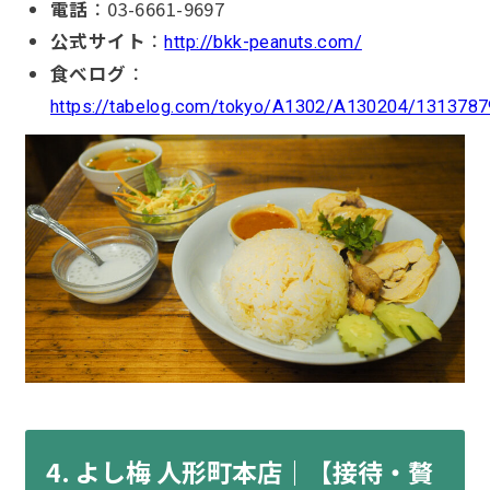
電話
：03-6661-9697
公式サイト
：
http://bkk-peanuts.com/
食べログ
：
https://tabelog.com/tokyo/A1302/A130204/1313787
4. よし梅 人形町本店｜【接待・贅