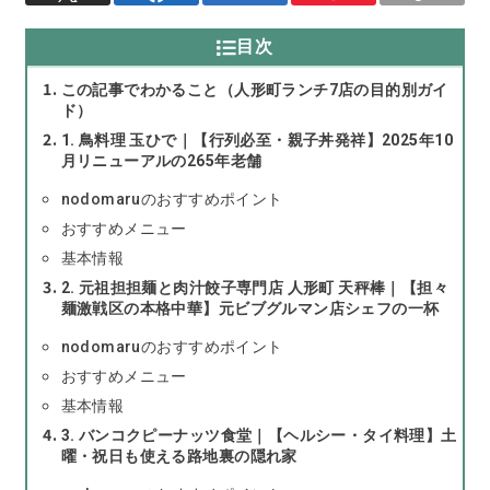
目次
この記事でわかること（人形町ランチ7店の目的別ガイ
ド）
1. 鳥料理 玉ひで｜【行列必至・親子丼発祥】2025年10
月リニューアルの265年老舗
nodomaruのおすすめポイント
おすすめメニュー
基本情報
2. 元祖担担麺と肉汁餃子専門店 人形町 天秤棒｜【担々
麺激戦区の本格中華】元ビブグルマン店シェフの一杯
nodomaruのおすすめポイント
おすすめメニュー
基本情報
3. バンコクピーナッツ食堂｜【ヘルシー・タイ料理】土
曜・祝日も使える路地裏の隠れ家