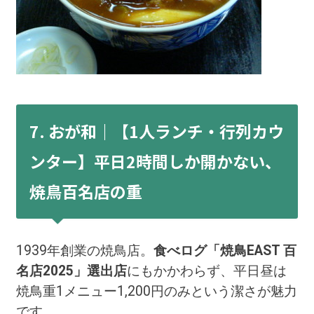
7. おが和｜【1人ランチ・行列カウ
ンター】平日2時間しか開かない、
焼鳥百名店の重
1939年創業の焼鳥店。
食べログ「焼鳥EAST 百
名店2025」選出店
にもかかわらず、平日昼は
焼鳥重1メニュー1,200円のみという潔さが魅力
です。