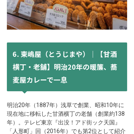
6. 東嶋屋（とうじまや）｜【甘酒
横丁・老舗】明治20年の暖簾、蕎
麦屋カレーで一息
明治20年（1887年）浅草で創業、昭和10年に
現在地に移転した甘酒横丁の老舗（創業約138
年）。テレビ東京『出没！アド街ック天国』
「人形町」回（2016年）でも第2位として紹介