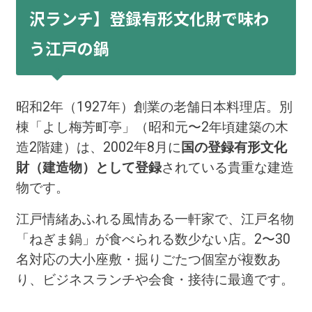
沢ランチ】登録有形文化財で味わ
う江戸の鍋
昭和2年（1927年）創業の老舗日本料理店。別
棟「よし梅芳町亭」（昭和元〜2年頃建築の木
造2階建）は、2002年8月に
国の登録有形文化
財（建造物）として登録
されている貴重な建造
物です。
江戸情緒あふれる風情ある一軒家で、江戸名物
「ねぎま鍋」が食べられる数少ない店。2〜30
名対応の大小座敷・掘りごたつ個室が複数あ
り、ビジネスランチや会食・接待に最適です。