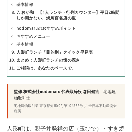
基本情報
7. おが和｜【1人ランチ・行列カウンター】平日2時間
しか開かない、焼鳥百名店の重
nodomaruのおすすめポイント
おすすめメニュー
基本情報
人形町ランチ「目的別」クイック早見表
まとめ：人形町ランチの懐の深さ
ご相談は、あなたのペースで。
監修:株式会社nodomaru 代表取締役 森田健宏
宅地建
物取引士
宅地建物取引業 東京都知事(02)第104535号 ／ 全日本不動産協会
所属
人形町は、親子丼発祥の店（玉ひで）・すき焼