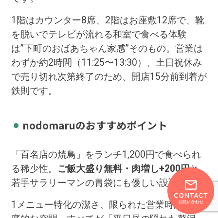
1階はカウンター8席、2階はお座敷12席で、靴
を脱いでテレビが流れる和室で食べる体験
は”下町のおばあちゃん家感”そのもの。営業は
わずか約2時間（11:25〜13:30）、土日祝休み
で売り切れ次第終了のため、開店15分前到着が
鉄則です。
nodomaruのおすすめポイント
「百名店の焼鳥」をランチ1,200円で食べられ
る稀少性。
ご飯大盛り無料・肉増し+200円
と
若手サラリーマンの胃袋にも優しい設計です。
1メニュー特化の潔さ、限られた営業時間、家