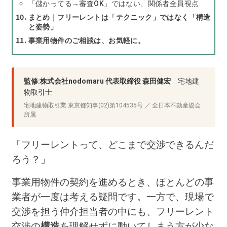
「儲かってる→審査OK」ではない、関係者全員視点
まとめ｜フリーレントは「テクニック」ではなく「構造
と姿勢」
事業用物件のご相談は、お気軽に。
監修:株式会社nodomaru 代表取締役 森田健宏
宅地建
物取引士
宅地建物取引業 東京都知事(02)第104535号 ／ 全日本不動産協会
所属
「フリーレントって、どこまで交渉できるんだ
ろう？」
事業用物件の契約を進めるとき、ほとんどの事
業者が一度は考える疑問です。一方で、現場で
交渉を担う仲介担当者の中にも、フリーレント
交渉の
構造
を理解せずに動いてしまう方が少な