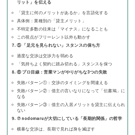
リット」を伝える
「貸主に何のメリットがあるか」を言語化する
具体例：業種別の「貸主メリット」
不特定多数の往来は「マイナス」になることも
この視点がフリーレント以外も動かす
⑤ 「足元を見られない」スタンスの保ち方
過度な交渉は交渉力を弱める
「気持ちよく契約に踏み切れる」スタンスを保つ
⑥ プロ目線：営業マンがやりがちな3つの失敗
失敗パターン①：交渉のタイミングを間違える
失敗パターン②：借主の言いなりになって「伝書鳩」に
なる
失敗パターン③：借主の入居メリットを貸主に伝えられ
ない
⑦ nodomaruが大切にしている「長期的関係」の哲学
横暴な交渉は、長期で見れば身を滅ぼす