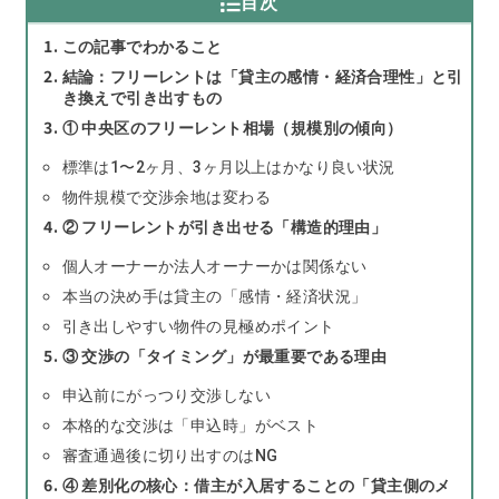
目次
この記事でわかること
結論：フリーレントは「貸主の感情・経済合理性」と引
き換えで引き出すもの
① 中央区のフリーレント相場（規模別の傾向）
標準は1〜2ヶ月、3ヶ月以上はかなり良い状況
物件規模で交渉余地は変わる
② フリーレントが引き出せる「構造的理由」
個人オーナーか法人オーナーかは関係ない
本当の決め手は貸主の「感情・経済状況」
引き出しやすい物件の見極めポイント
③ 交渉の「タイミング」が最重要である理由
申込前にがっつり交渉しない
本格的な交渉は「申込時」がベスト
審査通過後に切り出すのはNG
④ 差別化の核心：借主が入居することの「貸主側のメ