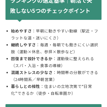
ランキングの選定基準｜朝活で失
敗しない5つのチェックポイント
始めやすさ
：早朝に動きやすい動線（駅近・フ
ラットな道・迷いにくさ）
継続しやすさ
：毎週・毎朝でも飽きにくい選択
肢（運動×休息、参拝×散歩など）
回復まで設計できるか
：運動後に整えられる
（スパ・入浴・食事の導線）
混雑ストレスの少なさ
：時間帯の分散ができる
（24時間系／早朝営業）
暮らしとの相性
：住まいの立地次第で“日常
化”できるか（徒歩・自転車圏か）