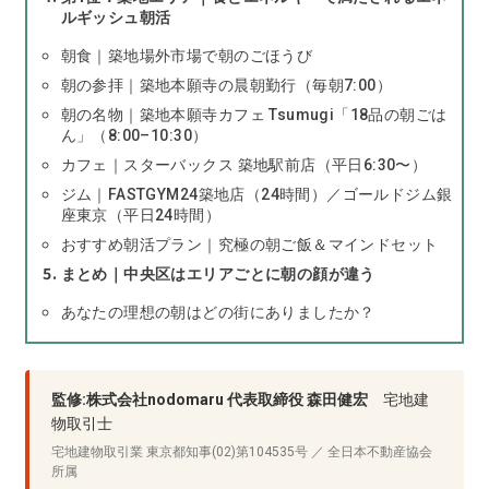
ルギッシュ朝活
朝食｜築地場外市場で朝のごほうび
朝の参拝｜築地本願寺の晨朝勤行（毎朝7:00）
朝の名物｜築地本願寺カフェ Tsumugi「18品の朝ごは
ん」（8:00–10:30）
カフェ｜スターバックス 築地駅前店（平日6:30〜）
ジム｜FASTGYM24築地店（24時間）／ゴールドジム銀
座東京（平日24時間）
おすすめ朝活プラン｜究極の朝ご飯＆マインドセット
まとめ｜中央区はエリアごとに朝の顔が違う
あなたの理想の朝はどの街にありましたか？
監修:株式会社nodomaru 代表取締役 森田健宏
宅地建
物取引士
宅地建物取引業 東京都知事(02)第104535号 ／ 全日本不動産協会
所属