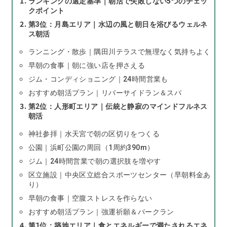
ランキングの選定基準｜朝活で失敗しない5つのチェッ
クポイント
第3位：月島エリア｜水辺の風と朝日を浴びるウェルネ
ス朝活
ランニング・散歩｜隅田川テラスで無理なく気持ちよく
早朝の食事｜朝に強い店を押さえる
ジム・コンディショニング｜24時間営業も
おすすめ朝活プラン｜リバーサイドラン＆スパ
第2位：人形町エリア｜伝統と静寂のマインドフルネス
朝活
神社参拝｜水天宮で朝の区切りをつくる
公園｜浜町公園の周回（1周約390m）
ジム｜24時間営業で朝の選択肢を増やす
区立施設｜中央区立総合スポーツセンター（早朝料金あ
り）
早朝の食事｜空腹ストレスを作らない
おすすめ朝活プラン｜強運祈願＆パークラン
第1位：築地エリア｜食とエネルギーで満たされるエネ