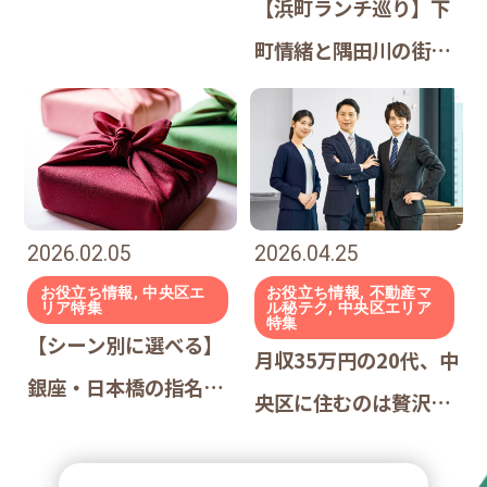
すぎる！｜
【浜町ランチ巡り】下
町情緒と隅田川の街で
「目的別」名店7選
2026.02.05
2026.04.25
お役立ち情報, 中央区エ
お役立ち情報, 不動産マ
リア特集
ル秘テク, 中央区エリア
特集
【シーン別に選べる】
月収35万円の20代、中
銀座・日本橋の指名買
央区に住むのは贅沢か
いスイーツ｜絶対に外
投資か｜キャリアを加
さない手土産リスト｜
速させる「2年戦略」