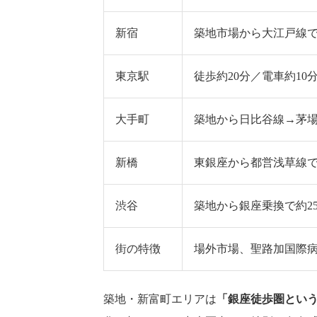
新宿
築地市場から大江戸線で
東京駅
徒歩約20分／電車約10
大手町
築地から日比谷線→茅場
新橋
東銀座から都営浅草線で
渋谷
築地から銀座乗換で約2
街の特徴
場外市場、聖路加国際
築地・新富町エリアは
「銀座徒歩圏という