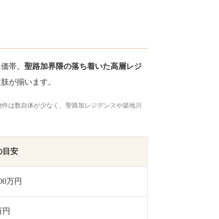
単価帯。
聖路加界隈の落ち着いた高層レジ
択肢が揃います。
物件は数自体が少なく、聖路加レジデンスや築地川
の目安
000万円
0万円