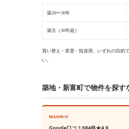
築20〜30年
築古（30年超）
買い替え・実需・投資用、いずれの目的
い。
築地・新富町で物件を探すなら
REASON 01
Google口コミ684件★4.9