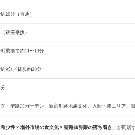
約20分（直通）
分（銀座乗換）
町乗換で約11〜13分
約9分／徒歩約20分
5分
病院・聖路加ガーデン、新富町路地裏文化、入船・湊エリア、
希少性 × 場外市場の食文化 × 聖路加界隈の落ち着き」
が同居