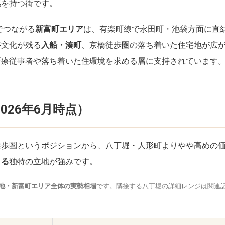
感を持つ街です。
でつながる
新富町エリア
は、有楽町線で永田町・池袋方面に直
亭文化が残る
入船・湊町
、京橋徒歩圏の落ち着いた住宅地が広
医療従事者や落ち着いた住環境を求める層に支持されています
026年6月時点）
徒歩圏というポジションから、八丁堀・人形町よりやや高めの
きる
独特の立地が強みです。
地・新富町エリア全体の実勢相場
です。隣接する八丁堀の詳細レンジは関連