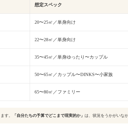
想定スペック
20〜25㎡／単身向け
22〜28㎡／単身向け
35〜45㎡／単身ゆったり〜カップル
50〜65㎡／カップル〜DINKS〜小家族
65〜80㎡／ファミリー
ります。
「自分たちの予算でどこまで現実的か」
は、状況をうかがいな