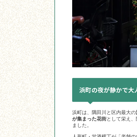
浜町の夜が静かで大
浜町は、隅田川と区内最大の
が集まった花街
として栄え、
ました。
人形町・甘酒横丁が「老舗の