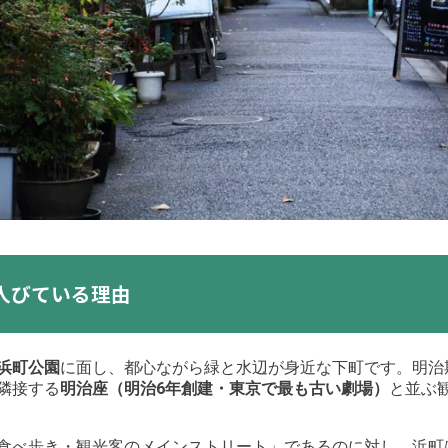
人びている理由
浜町公園
に面し、都心ながら緑と水辺が身近な下町です。明治
隣接する
明治座（明治6年創建・東京で最も古い劇場）
と並ぶ
食べ歩き・観光客のメインストリート」であるのに対し、浜町