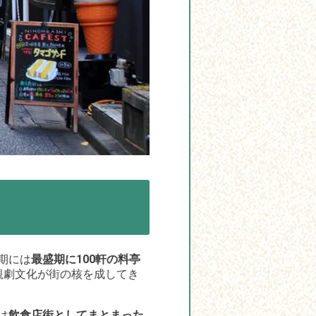
期には
最盛期に100軒の料亭
観劇文化が街の核を成してき
は
飲食店街としてまとまった