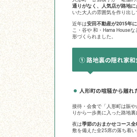
通りがなく、人気店が路地に
いた大人の雰囲気を作り出し
近年は
安田不動産が2015
こ・谷や 和・Hama Ho
形づくられました。
① 路地裏の隠れ家和
人形町の喧騒から離れ
接待・会食で「人形町は賑や
りから一歩奥に入った路地裏
夜は
季節のおまかせコース全8品
敷を備えた全25席の落ち着