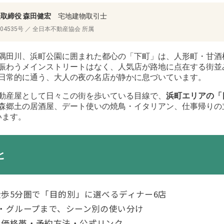
代表取締役 森田健宏
宅地建物取引士
04535号 ／ 全日本不動産協会 所属
隅田川、浜町公園に囲まれた都心の「下町」は、人形町・甘酒
賑わうメインストリートはなく、人気店が路地に点在する街並
日常的に通う、大人の夜の名店が静かに息づいています。
動産屋として日々この街を歩いている目線で、
浜町エリアの「
森郷土の居酒屋、デート使いの焼鳥・イタリアン、仕事帰りの
います。
と
歩5分圏で「目的別」に選べるディナー6店
・グループまで、シーン別の使い分け
・価格帯・予約方法・公式リンク