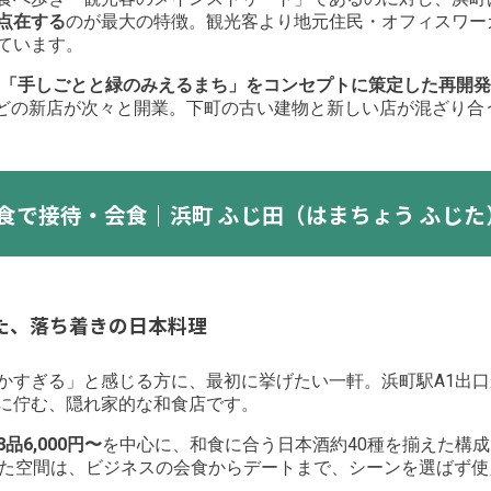
点在する
のが最大の特徴。観光客より地元住民・オフィスワー
ています。
年に「手しごとと緑のみえるまち」をコンセプトに策定した再開発
useなどの新店が次々と開業。下町の古い建物と新しい店が混ざり
食で接待・会食｜浜町 ふじ田（はまちょう ふじた
た、落ち着きの日本料理
かすぎる」と感じる方に、最初に挙げたい一軒。浜町駅A1出口
に佇む、隠れ家的な和食店です。
6,000円〜
を中心に、和食に合う日本酒約40種を揃えた構
いた空間は、ビジネスの会食からデートまで、シーンを選ばず使