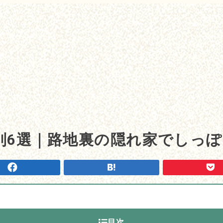
別6選｜路地裏の隠れ家でしっ
目次