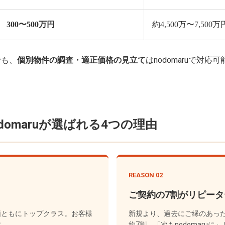
300〜500万円
約4,500万〜7,500万
でも、
個別物件の調査・適正価格の見立て
はnodomaruで対
omaruが選ばれる4つの理由
REASON 02
ご契約の7割がリピー
価ともにトップクラス。お客様
新規より、過去にご縁のあっ
す。
約7割。「次もnodomaru