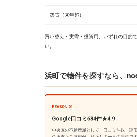
築古（30年超）
買い替え・実需・投資用、いずれの目的
い。
浜町で物件を探すなら、nod
REASON 01
Google口コミ684件★4.9
中央区の不動産屋として、口コミ件数・評
の正直なご感想が、私たちの一番の資産で