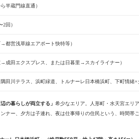
から半蔵門線直通）
〜2回）
形町→都営浅草線エアポート快特等）
京駅→成田エクスプレス、または日暮里→スカイライナー）
、隅田川テラス、浜町緑道、トルナーレ日本橋浜町、下町情緒×
川辺の暮らしが両立する」
希少なエリア。人形町・水天宮エリア
ランナー、夕方は子連れ、夜は仕事帰りの住民という、時間帯