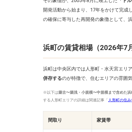
その象徴が、2005年8月に竣工した
「トル
開発活動から始まり、17年をかけて完成
の確保に寄与した再開発の象徴として、
浜町の賃貸相場（2026年7
浜町は中央区内では人形町・水天宮エリ
併存する
のが特徴で、住むエリアの雰囲
※以下は
築古〜築浅・小規模〜中規模まで含めた浜
する人形町エリアの詳細は関連記事「
人形町の住み
間取り
家賃帯