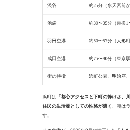
渋谷
約25分（水天宮前
池袋
約30〜35分（乗換1
羽田空港
約50〜57分（人
成田空港
約75〜90分（東
街の特徴
浜町公園、明治座
浜町は
「都心アクセスと下町の静けさ、
住民の生活圏としての性格が濃く
、朝は
す。