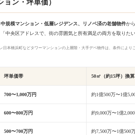
ション・坪単価）
る中規模マンション・低層レジデンス、リノベ済の老舗物件
か
。「中央区アドレスで、街の雰囲気と所有満足の両方を取りた
レ日本橋浜町などタワーマンションの上層階・大手デベ物件は、条件により
坪単価帯
50㎡（約15坪）換
700〜1,000万円
約1億500万〜1億5,0
600〜800万円
約9,000万〜1億2,00
500〜700万円
約7,500万〜1億500