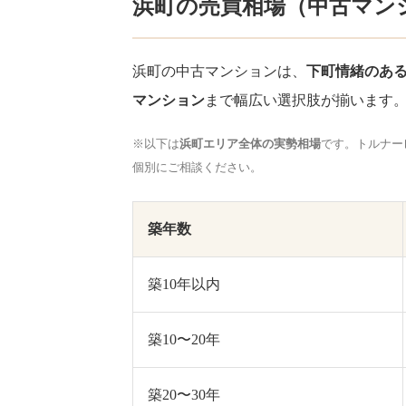
浜町の売買相場（中古マン
浜町の中古マンションは、
下町情緒のあ
マンション
まで幅広い選択肢が揃います
※以下は
浜町エリア全体の実勢相場
です。トルナー
個別にご相談ください。
築年数
築10年以内
築10〜20年
築20〜30年