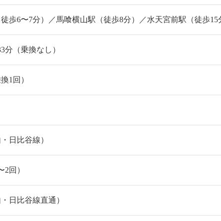
徒歩6〜7分）／馬喰横山駅（徒歩8分）／水天宮前駅（徒歩15
33分（乗換なし）
乗換1回）
由・日比谷線）
〜2回）
由・日比谷線直通）