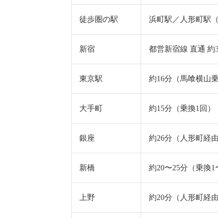
徒歩圏の駅
浜町駅／人形町駅（
新宿
都営新宿線 直通 約
東京駅
約16分（馬喰横山
大手町
約15分（乗換1回）
銀座
約26分（人形町経
新橋
約20〜25分（乗換1
上野
約20分（人形町経