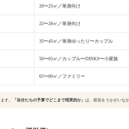
20〜25㎡／単身向け
22〜28㎡／単身向け
35〜45㎡／単身ゆったり〜カップル
50〜65㎡／カップル〜DINKS〜小家族
65〜80㎡／ファミリー
ります。
「自分たちの予算でどこまで現実的か」
は、状況をうかがいな