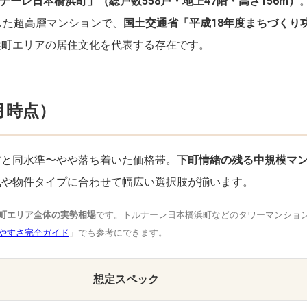
ナーレ日本橋浜町」（総戸数558戸・地上47階・高さ156m）
した超高層マンションで、
国土交通省「平成18年度まちづくり
浜町エリアの居住文化を代表する存在です。
月時点）
アと同水準〜やや落ち着いた価格帯。
下町情緒の残る中規模マ
気や物件タイプに合わせて幅広い選択肢が揃います。
町エリア全体の実勢相場
です。トルナーレ日本橋浜町などのタワーマンショ
やすさ完全ガイド
」でも参考にできます。
想定スペック