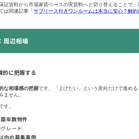
保証賃料から市場家賃ベースの実賃料へと切り替えることで、
ては関連記事「
サブリース付きワンルームは本当に安心？解約
：周辺相場
観的に把握する
的な相場感の把握
です。「上げたい」という意向だけで進める
みません。
です。
似築年数物件
備グレード
以内の募集事例