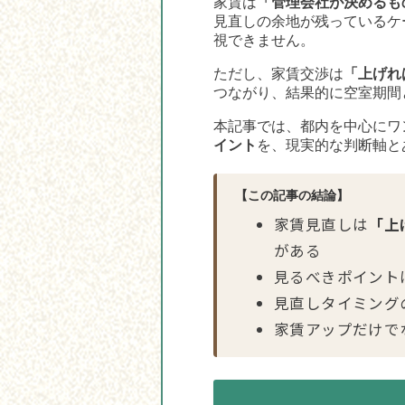
家賃は
「管理会社が決めるも
見直しの余地が残っているケー
視できません。
ただし、家賃交渉は
「上げれ
つながり、結果的に空室期間
本記事では、都内を中心にワ
イント
を、現実的な判断軸と
【この記事の結論】
家賃見直しは
「上
がある
見るべきポイント
見直しタイミング
家賃アップだけで