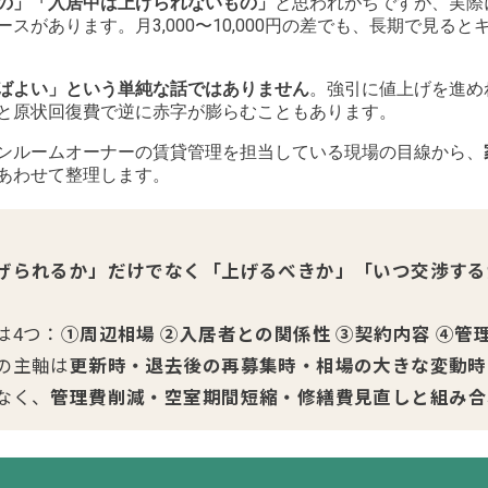
の」「入居中は上げられないもの」
と思われがちですが、実際
スがあります。月3,000〜10,000円の差でも、長期で見る
ばよい」という単純な話ではありません
。強引に値上げを進め
と原状回復費で逆に赤字が膨らむこともあります。
ンルームオーナーの賃貸管理を担当している現場の目線から、
あわせて整理します。
げられるか」だけでなく「上げるべきか」「いつ交渉する
は4つ：
①周辺相場 ②入居者との関係性 ③契約内容 ④管
の主軸は
更新時・退去後の再募集時・相場の大きな変動時
なく、
管理費削減・空室期間短縮・修繕費見直しと組み合