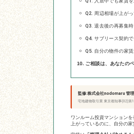
Q1. 入居中でも家
Q2. 周辺相場が上
Q3. 退去後の再募
Q4. サブリース契
Q5. 自分の物件の
ご相談は、あなたの
監修:株式会社nodomaru
宅地建物取引業 東京都知事(02)第1
ワンルーム投資マンションを
上がっているのに、自分の家