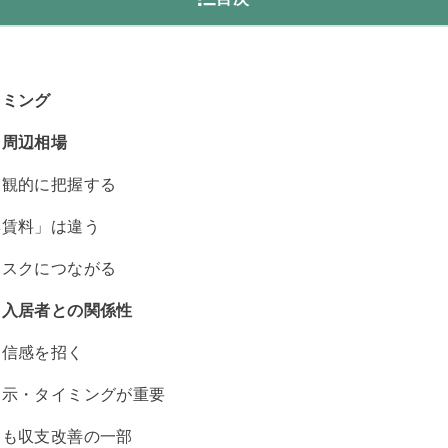
と
イミング
：周辺相場
客観的に把握する
集賃料」は違う
リスクにつながる
：入居者との関係性
不信感を招く
提示・タイミングが重要
とも収支改善の一部