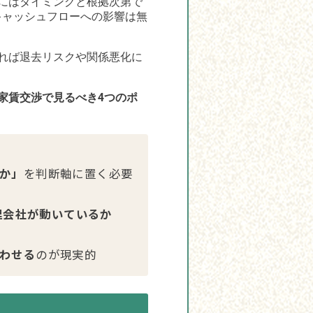
にはタイミングと根拠次第で
とキャッシュフローへの影響は無
れば退去リスクや関係悪化に
家賃交渉で見るべき4つのポ
か」
を判断軸に置く必要
理会社が動いているか
わせる
のが現実的