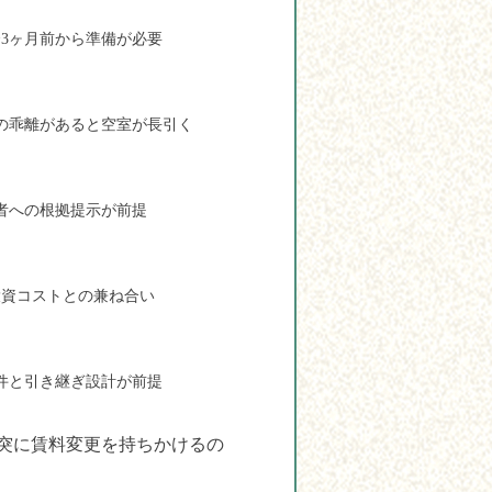
〜3ヶ月前から準備が必要
の乖離があると空室が長引く
者への根拠提示が前提
投資コストとの兼ね合い
件と引き継ぎ設計が前提
突に賃料変更を持ちかけるの