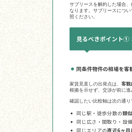
サブリースを解約した場合、
なります。サブリースについ
照ください。
見るべきポイント①
同条件物件の相場を客
家賃見直しの出発点は、
客観
根拠を示せず、交渉が前に進
確認したい比較軸は次の通り
同じ駅・徒歩分数の
類
同じ広さ・間取り・設
同じエリアの
直近6ヶ月