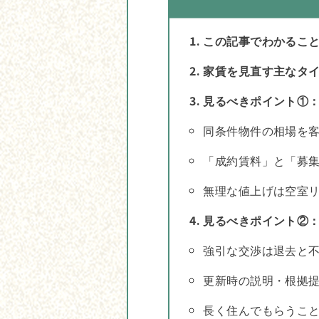
この記事でわかるこ
家賃を見直す主なタ
見るべきポイント①
同条件物件の相場を
「成約賃料」と「募
無理な値上げは空室
見るべきポイント②
強引な交渉は退去と
更新時の説明・根拠
長く住んでもらうこ