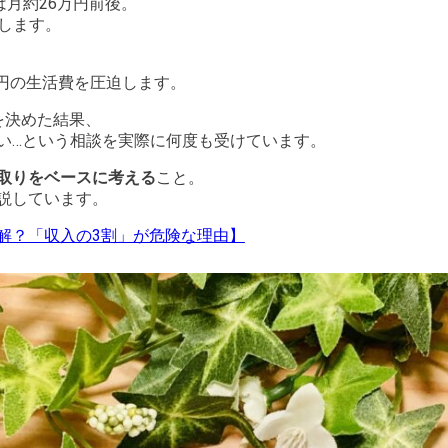
は月約26万円前後。
します。
万円の生活費を圧迫します。
を決めた結果、
い…という相談を実際に何度も受けています。
取りをベースに考える
こと。
説しています。
解？「収入の3割」が危険な理由】