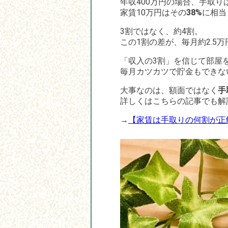
年収400万円の場合、手取り
家賃10万円はその
38%
に相当
3割ではなく、約4割。
この1割の差が、毎月約2.5
「収入の3割」を信じて部屋
毎月カツカツで貯金もできな
大事なのは、額面ではなく
手
詳しくはこちらの記事でも解
→
【家賃は手取りの何割が正