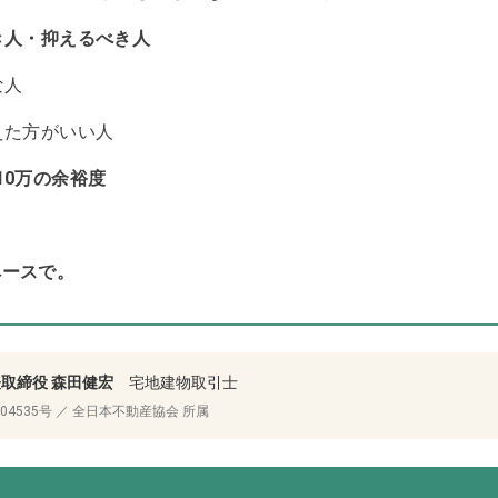
き人・抑えるべき人
な人
えた方がいい人
10万の余裕度
ペースで。
代表取締役 森田健宏
宅地建物取引士
04535号 ／ 全日本不動産協会 所属