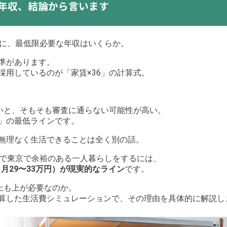
な年収、結論から言います
めに、最低限必要な年収はいくらか。
準があります。
採用しているのが「家賃×36」の計算式。
ないと、そもそも審査に通らない可能性が高い。
」の最低ラインです。
無理なく生活できることは全く別の話。
円で東京で余裕のある一人暮らしをするには、
り月29〜33万円）が現実的なライン
です。
上も上が必要なのか。
算した生活費シミュレーションで、その理由を具体的に解説し