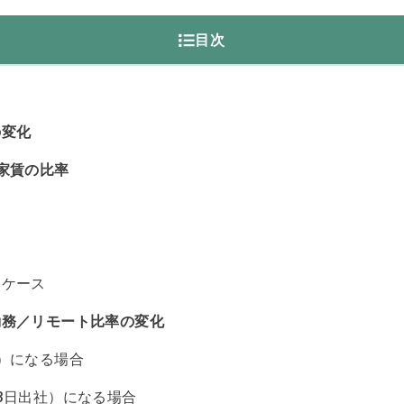
目次
と
の変化
家賃の比率
いケース
勤務／リモート比率の変化
）になる場合
3日出社）になる場合