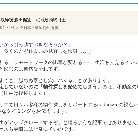
代表取締役 森田健宏
宅地建物取引士
04535号 ／ 全日本不動産協会 所属
いから引っ越すべきだろうか？」
、多くの方が住まいの見直しを検討します。
わる、リモートワークの比率が変わる——。生活を支えるイン
と悩むのは自然な流れです。
まうと、思わぬ落とし穴にハマることがあります。
定していないのに「物件探しを始めてしまう」
のは、不動産の
（理由は後述します）。
アで日々お客様の物件探しをサポートするnodomaruの視点
トなタイミング
をお伝えします。
生がアップグレードするぞ」と煽るような記事ではありません
ースも実際には非常に多いのです。