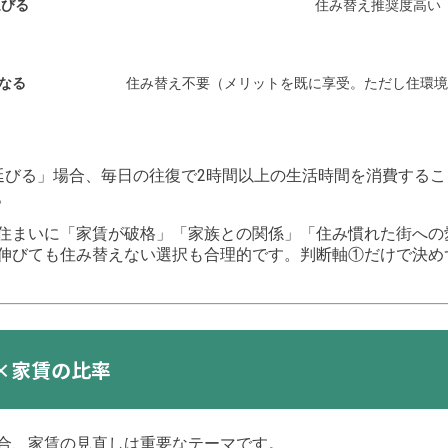
延びる
住み替え推奨度高い
なる
住み替え不要（メリットを既に享受。ただし住環境
延びる」場合、毎日の往復で2時間以上の生活時間を消費する
。
住まいに「家賃が破格」「家族との関係」「住み慣れた街への
伸びても住み替えない選択も合理的です。判断軸①だけで決め
×家賃の比率
合、家賃の見直しは重要なテーマです。