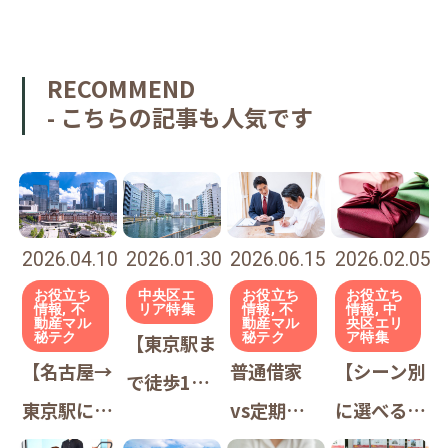
RECOMMEND
- こちらの記事も人気です
2026.04.10
2026.01.30
2026.06.15
2026.02.05
お役立ち
中央区エ
お役立ち
お役立ち
情報, 不
リア特集
情報, 不
情報, 中
動産マル
動産マル
央区エリ
秘テク
秘テク
ア特集
【東京駅ま
【名古屋→
普通借家
【シーン別
で徒歩15
東京駅に転
vs定期借
に選べる】
分】八丁堀