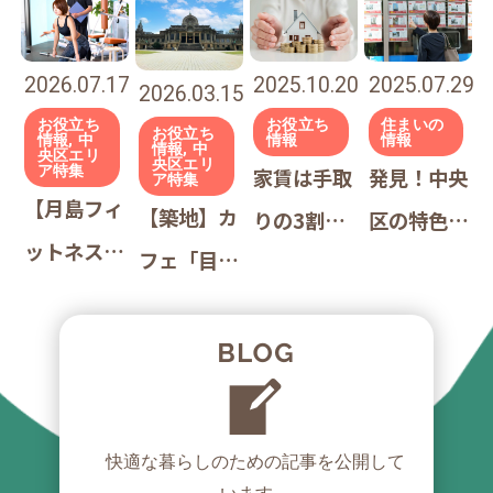
勤する方
家、4つの
銀座・日本
が選ばれる
へ】東京
実例で見る
橋の指名買
理由｜アク
駅・丸の内
「契約の落
いスイーツ
2025.07.29
2026.07.17
2025.10.20
2026.03.15
ティブな平
勤務の東京
とし穴」｜
｜絶対に外
住まいの
お役立ち
お役立ち
お役立ち
日と穏やか
情報
情報, 中
情報
情報, 中
央区エリ
央区エリ
部屋探し完
中央区専
さない手土
ア特集
発見！中央
家賃は手取
な週末を両
ア特集
【月島フィ
全ガイド｜
門・不動産
産リスト｜
【築地】カ
区の特色別
りの3割で
立する街
ットネス7
名古屋出身
屋の現場か
nodomaru
フェ「目的
エリアガイ
は無理？
選】24時
者が教える
ら
別」5選｜
ド ～賃貸
2026年最
間ジム・ピ
「後悔しな
絶品朝ごは
マンション
新・適正家
ラティス・
い」東京の
んから隠れ
探し用家賃
賃の正しい
格闘技・ヨ
住みやすい
家ラテまで
相場も！～
計算法と手
快適な暮らしのための
記事を公開して
ガまで目的
街
｜あたたか
取り別シミ