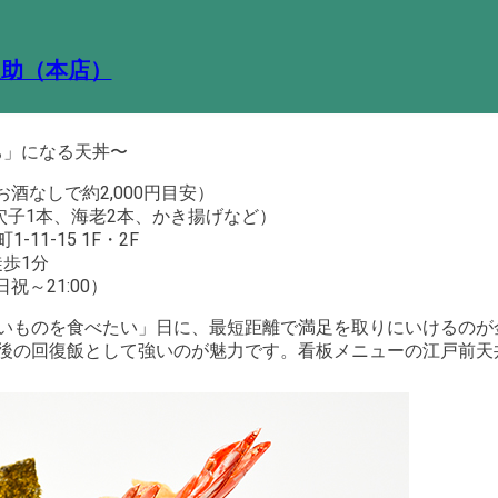
之助（本店）
勝ち」になる天丼〜
（お酒なしで約2,000円目安）
（穴子1本、海老2本、かき揚げなど）
11-15 1F・2F
徒歩1分
日祝～21:00）
いものを食べたい」日に、最短距離で満足を取りにいけるのが
後の回復飯として強いのが魅力です。看板メニューの江戸前天