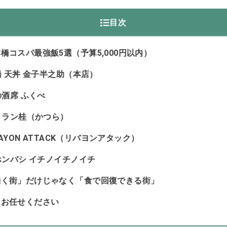
目次
橋コスパ最強飯5選（予算5,000円以内）
橋 天丼 金子半之助（本店）
の酒席 ふくべ
ストラン桂（かつら）
BAYON ATTACK（リバヨンアタック）
ホンバシ イチノイチノイチ
働く街」だけじゃなく「食で回復できる街」
にお任せください