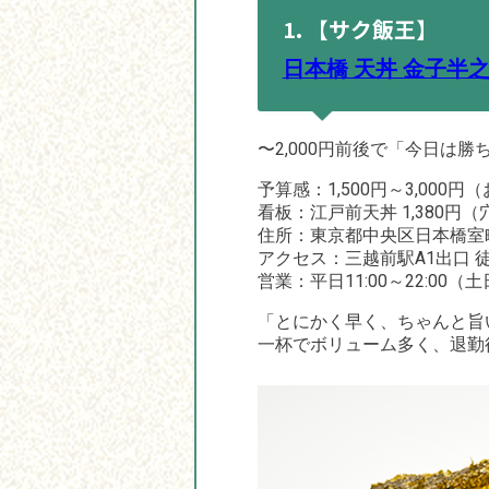
1. 【サク飯王】
日本橋 天丼 金子半
〜2,000円前後で「今日は
予算感：1,500円～3,000円
看板：江戸前天丼 1,380円
住所：東京都中央区日本橋室町1-
アクセス：三越前駅A1出口 
営業：平日11:00～22:00（土
「とにかく早く、ちゃんと旨
一杯でボリューム多く、退勤