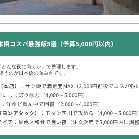
橋コスパ最強飯5選（予算5,000円以内）
「どんな夜に向くか」で整理します。
違うのが日本橋の面白さです。
助（本店）
：サク飯で満足度MAX（2,000円前後でコスパ強
にしっぽり飲む（4,000〜5,000円）
）
：洋食ど真ん中で回復（2,000〜4,000円）
（リバヨンアタック）
：モダン四川で攻める（4,000〜5,000円
ノイチ
：景色×和食で良い夜（注文次第で5,000円内に調