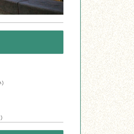
い）
）
整）