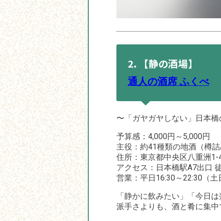
2. 【静の酒場】
通人の酒席 ふくべ
〜「ガヤガヤしない」日本橋
予算感：4,000円～5,000円
主役：約41種類の地酒（樽
住所：東京都中央区八重洲1-4
アクセス：日本橋駅A7出口 
営業：平日16:30～22:30（
「静かに飲みたい」「今日は
派手さよりも、酒と肴に集中