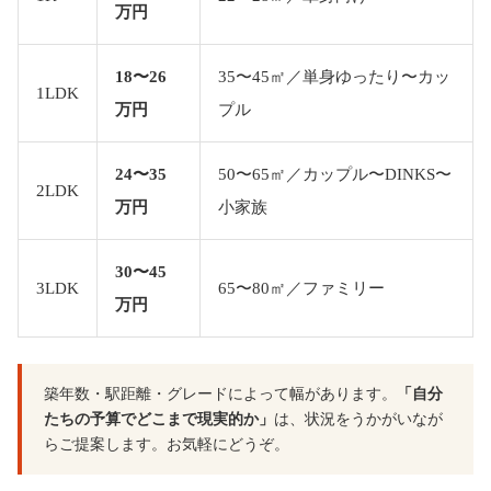
万円
18〜26
35〜45㎡／単身ゆったり〜カッ
1LDK
万円
プル
24〜35
50〜65㎡／カップル〜DINKS〜
2LDK
万円
小家族
30〜45
3LDK
65〜80㎡／ファミリー
万円
築年数・駅距離・グレードによって幅があります。
「自分
たちの予算でどこまで現実的か」
は、状況をうかがいなが
らご提案します。お気軽にどうぞ。