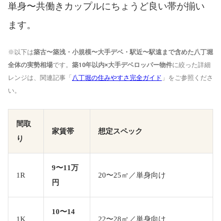
単身〜共働きカップルにちょうど良い帯が揃い
ます。
※以下は
築古〜築浅・小規模〜大手デベ・駅近〜駅遠まで含めた八丁堀
全体の実勢相場
です。
築10年以内×大手デベロッパー物件
に絞った詳細
レンジは、関連記事「
八丁堀の住みやすさ完全ガイド
」をご参照くださ
い。
間取
家賃帯
想定スペック
り
9〜11万
1R
20〜25㎡／単身向け
円
10〜14
1K
22〜28㎡／単身向け