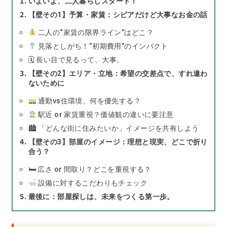
いよいよ、二人暮らしスタート！
【壁その1】予算・家賃：シビアだけど大事なお金の話
二人の“家賃の限界ライン”はどこ？
見落としがち！“初期費用”のインパクト
🗓 長い目で見るって、大事。
【壁その2】エリア・立地：希望の交差点で、すれ違わ
ないために
通勤vs住環境、何を優先する？
駅近 or 家賃重視？価値観の違いに要注意
🏙 「どんな街に住みたいか」イメージを共有しよう
【壁その3】部屋のイメージ：理想と現実、どこで折り
合う？
🛏 広さ or 間取り？どこを重視する？
設備に対するこだわりもチェック
最後に：部屋探しは、未来をつくる第一歩。