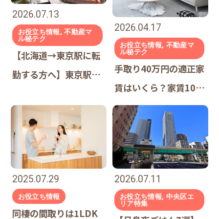
2026.07.13
2026.04.17
お役立ち情報, 不動産マ
ル秘テク
お役立ち情報, 不動産マ
ル秘テク
【北海道→東京駅に転
手取り40万円の適正家
勤する方へ】東京駅・
賃はいくら？家賃10
丸の内勤務の東京部屋
万・12万・14万で変わ
探し完全ガイド｜北海
る「暮らしの質」シミ
道出身者が教える「後
ュレーション
悔しない」東京の住み
やすい街
2025.07.29
2026.07.11
お役立ち情報
お役立ち情報, 中央区エ
リア特集
同棲の間取りは1LDK