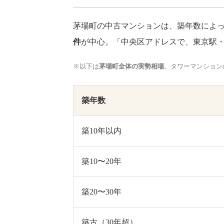
茅場町の中古マンションは、築年数によ
件
が中心。「中央区アドレスで、東京駅
※以下は
茅場町全体の実勢相場
。タワーマンション
築年数
築10年以内
築10〜20年
築20〜30年
築古（30年超）