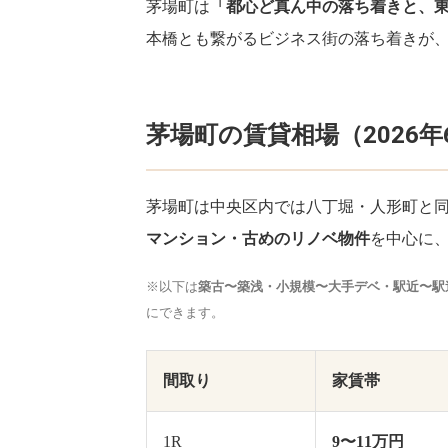
茅場町は
「都心ど真ん中の落ち着きと、
本橋とも繋がるビジネス街の落ち着きが
茅場町の賃貸相場（2026年
茅場町は中央区内では八丁堀・人形町と
マンション・古めのリノベ物件
を中心に、
※以下は
築古〜築浅・小規模〜大手デベ・駅近〜駅
にできます。
間取り
家賃帯
1R
9〜11万円