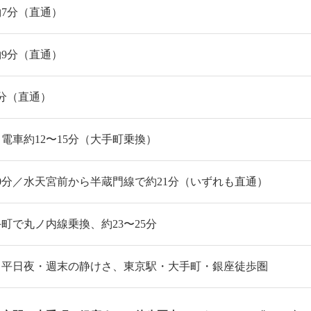
7分（直通）
9分（直通）
分（直通）
電車約12〜15分（大手町乗換）
0分／水天宮前から半蔵門線で約21分（いずれも直通）
町で丸ノ内線乗換、約23〜25分
、平日夜・週末の静けさ、東京駅・大手町・銀座徒歩圏