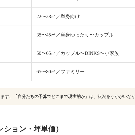
22〜28㎡／単身向け
35〜45㎡／単身ゆったり〜カップル
50〜65㎡／カップル〜DINKS〜小家族
65〜80㎡／ファミリー
ります。
「自分たちの予算でどこまで現実的か」
は、状況をうかがいな
ンション・坪単価）