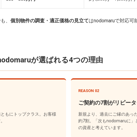
でも、
個別物件の調査・適正価格の見立て
はnodomaruで対
domaruが選ばれる4つの理由
REASON 02
ご契約の7割がリピー
価ともにトップクラス。お客様
新規より、過去にご縁のあっ
す。
約7割。「次もnodomaru
の資産と考えています。