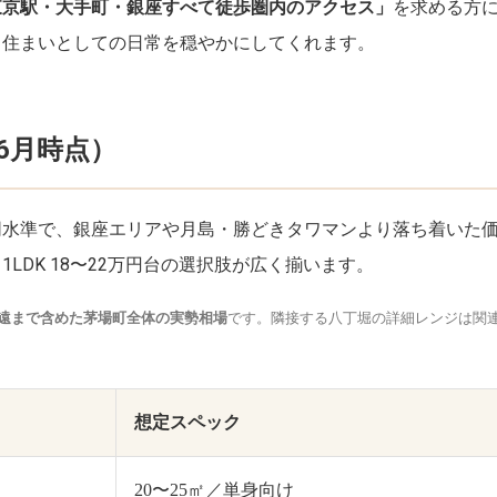
東京駅・大手町・銀座すべて徒歩圏内のアクセス」
を求める方
、住まいとしての日常を穏やかにしてくれます。
6月時点）
同水準で、銀座エリアや月島・勝どきタワマンより落ち着いた
1LDK 18〜22万円台の選択肢が広く揃います。
遠まで含めた茅場町全体の実勢相場
です。隣接する八丁堀の詳細レンジは関
想定スペック
20〜25㎡／単身向け