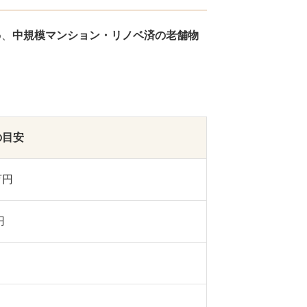
め、
中規模マンション・リノベ済の老舗物
の目安
万円
円